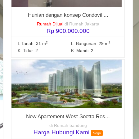
Hunian dengan konsep Condovill...
Rumah Dijual
di Rumah Jakarta
Rp 900.000.000
2
2
L.Tanah: 31 m
L. Bangunan: 29 m
K. Tidur: 2
K. Mandi: 2
New Apartement West Soetta Res...
di Rumah bandung
Harga Hubungi Kami
Nego