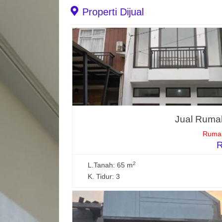
Properti Dijual
Jual Rumah
Rumah
R
2
L.Tanah: 65 m
K. Tidur: 3