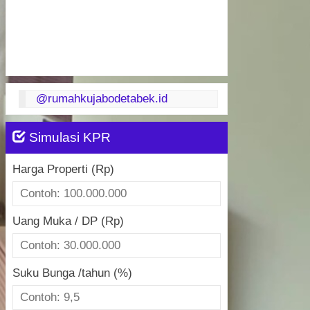
@rumahkujabodetabek.id
Simulasi KPR
Harga Properti (Rp)
Uang Muka / DP (Rp)
Suku Bunga /tahun (%)