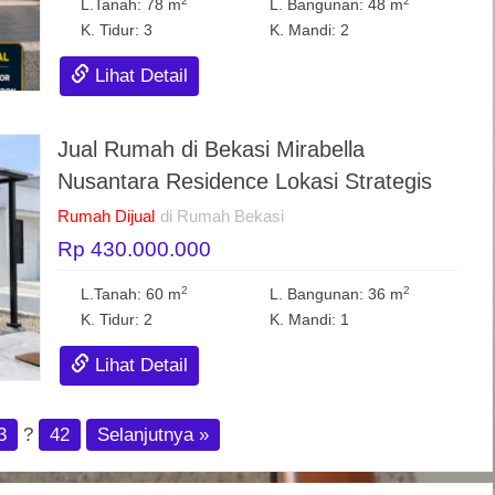
2
2
L.Tanah: 78 m
L. Bangunan: 48 m
K. Tidur: 3
K. Mandi: 2
Lihat Detail
Jual Rumah di Bekasi Mirabella
Nusantara Residence Lokasi Strategis
Rumah Dijual
di Rumah Bekasi
Rp 430.000.000
2
2
L.Tanah: 60 m
L. Bangunan: 36 m
K. Tidur: 2
K. Mandi: 1
Lihat Detail
3
?
42
Selanjutnya »