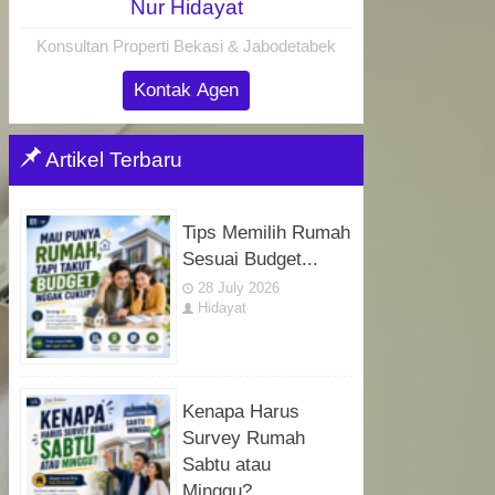
Nur Hidayat
Konsultan Properti Bekasi & Jabodetabek
Kontak Agen
Artikel Terbaru
Tips Memilih Rumah
Sesuai Budget...
28 July 2026
Hidayat
Kenapa Harus
Survey Rumah
Sabtu atau
Minggu?...