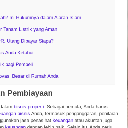
h? Ini Hukumnya dalam Ajaran Islam
r Tanam Listrik yang Aman
PR, Utang Dibayar Siapa?
us Anda Ketahui
k bagi Pembeli
novasi Besar di Rumah Anda
n Pembiayaan
 dalam
bisnis
properti
. Sebagai pemula, Anda harus
euangan
bisnis
Anda, termasuk penganggaran, penilaian
ggunakan jasa penasihat
keuangan
atau akuntan juga
kan
keuangan
dengan lebih baik. Selain itu, Anda perlu