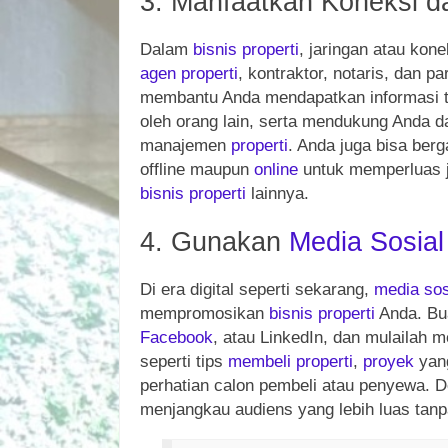
3. Manfaatkan Koneksi d
Dalam
bisnis
properti
, jaringan atau kon
agen
properti
, kontraktor, notaris, dan pa
membantu Anda mendapatkan informasi 
oleh orang lain, serta mendukung Anda 
manajemen
properti
. Anda juga bisa be
offline maupun
online
untuk memperluas j
bisnis
properti
lainnya.
4. Gunakan
Media Sosial
Di era digital seperti sekarang,
media sos
mempromosikan
bisnis
properti
Anda. Bu
Facebook
, atau LinkedIn, dan mulailah
seperti tips
membeli
properti
,
proyek
yang
perhatian calon pembeli atau penyewa.
menjangkau audiens yang lebih luas tan