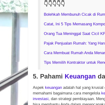
👇
👇
👇
👇
👇
Bolehkah Membunuh Cicak di Ruma
Catat, Ini 5 Tips Memasang Kompo
Orang Tua Meninggal Saat Cicil K
Pajak Penjualan Rumah: Yang Har
Cara Membuat Rumah Anda Menari
Tips Memilih Kontraktor untuk Re
5. Pahami
Keuangan
da
Aspek
keuangan
adalah hal yang krusial
memahami bagaimana cara mengelola
k
investasi
, dan strategi pembiayaan. Men
bisa membantu Anda dalam merencana