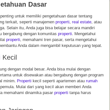
getahuan Dasar
 penting untuk memiliki pengetahuan dasar tentang
dang terkait, seperti manajemen
properti
,
real estate
, atau
ga. Selain itu, Anda juga bisa belajar secara mandiri
tau bergabung dengan komunitas
properti
. Mengetahui
ilai
properti
, memahami tren pasar, serta mengetahui
 membantu Anda dalam mengambil keputusan yang tepat.
i
Kecil
sung dengan modal besar. Anda bisa mulai dengan
rtama untuk disewakan atau bergabung dengan program
l minim.
Properti
kecil seperti apartemen atau
rumah
k pemula. Mulai dari yang kecil akan memberi Anda
da memahami dinamika pasar
properti
tanpa harus