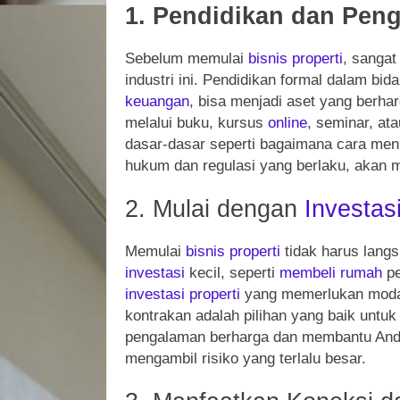
1. Pendidikan dan Pen
Sebelum memulai
bisnis
properti
, sangat
industri ini. Pendidikan formal dalam bi
keuangan
, bisa menjadi aset yang berhar
melalui buku, kursus
online
, seminar, a
dasar-dasar seperti bagaimana cara men
hukum dan regulasi yang berlaku, akan
2. Mulai dengan
Investas
Memulai
bisnis
properti
tidak harus lang
investasi
kecil, seperti
membeli
rumah
pe
investasi
properti
yang memerlukan moda
kontrakan adalah pilihan yang baik untu
pengalaman berharga dan membantu An
mengambil risiko yang terlalu besar.