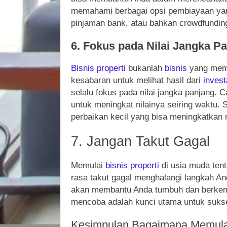
memahami berbagai opsi pembiayaan yan
pinjaman bank, atau bahkan crowdfundin
6. Fokus pada Nilai Jangka P
Bisnis
properti
bukanlah
bisnis
yang memb
kesabaran untuk melihat hasil dari
invest
selalu fokus pada nilai jangka panjang. C
untuk meningkat nilainya seiring waktu.
perbaikan kecil yang bisa meningkatkan ni
7. Jangan Takut Gagal
Memulai
bisnis
properti
di usia muda tent
rasa takut gagal menghalangi langkah An
akan membantu Anda tumbuh dan berk
mencoba adalah kunci utama untuk suk
Kesimpulan Bagaimana Memul