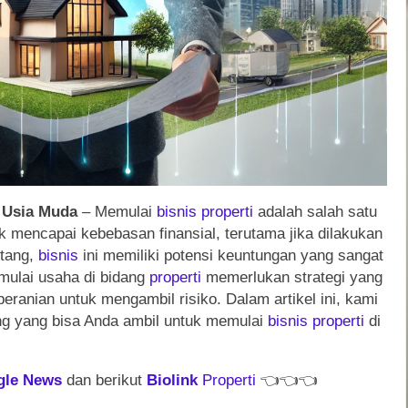
 Usia Muda
– Memulai
bisnis
properti
adalah salah satu
k mencapai kebebasan finansial, terutama jika dilakukan
ntang,
bisnis
ini memiliki potensi keuntungan yang sangat
mulai usaha di bidang
properti
memerlukan strategi yang
eranian untuk mengambil risiko. Dalam artikel ini, kami
g yang bisa Anda ambil untuk memulai
bisnis
properti
di
gle News
dan berikut
Biolink
Properti
👈
👈
👈