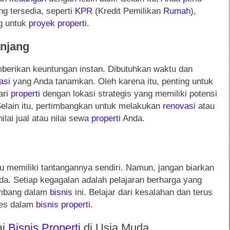
g tersedia, seperti
KPR
(Kredit Pemilikan
Rumah
),
g untuk
proyek
properti
.
anjang
erikan keuntungan instan. Dibutuhkan waktu dan
asi
yang Anda tanamkan. Oleh karena itu, penting untuk
ari
properti
dengan lokasi strategis yang memiliki potensi
 Selain itu, pertimbangkan untuk melakukan
renovasi
atau
lai jual atau nilai sewa
properti
Anda.
u memiliki tantangannya sendiri. Namun, jangan biarkan
da. Setiap kegagalan adalah pelajaran berharga yang
embang dalam
bisnis
ini. Belajar dari kesalahan dan terus
ses dalam
bisnis
properti
.
ai
Bisnis
Properti
di Usia Muda