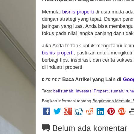
Memulai
bisnis
properti
di usia muda ada
dengan strategi yang tepat. Dengan pen
jaringan yang luas, Anda bisa membang
fokus pada nilai jangka panjang dan tida
Jika Anda tertarik untuk mengetahui le
bisnis
properti
, pastikan untuk mengikuti
berbagi tips, inspirasi, dan cerita suk
di industri properti
👉
👉
👉
Baca Artikel yang Lain di
Goo
Tags:
beli rumah
,
Investasi Properti
,
rumah
,
rum
Bagikan informasi tentang
Bagaimana Memulai Bi
Belum ada komentar