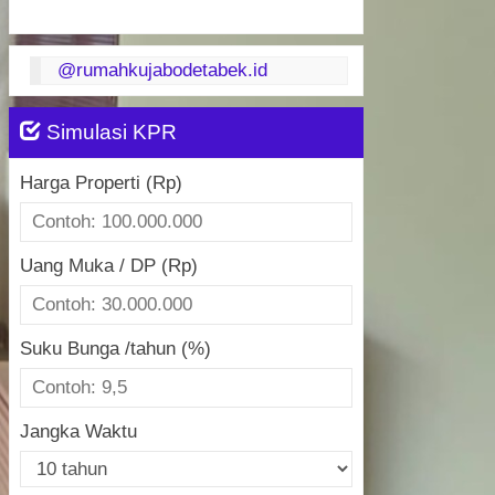
@rumahkujabodetabek.id
Simulasi KPR
Harga Properti (Rp)
Uang Muka / DP (Rp)
Suku Bunga /tahun (%)
Jangka Waktu