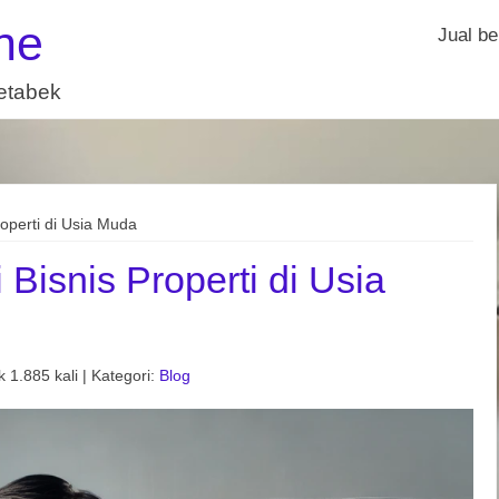
ne
Jual be
detabek
perti di Usia Muda
isnis Properti di Usia
 1.885 kali | Kategori:
Blog