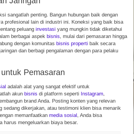
an Jaringan
eksi sangatlah penting. Bangun hubungan baik dengan
ra profesional lain di industri ini. Koneksi yang baik bisa
tentang peluang
investasi
yang mungkin tidak diketahui
dalam berbagai aspek
bisnis
, mulai dari pemasaran hingga
rgabung dengan komunitas
bisnis
properti
baik secara
aringan dan berbagi pengalaman dengan para pelaku
untuk Pemasaran
ial
adalah alat yang sangat efektif untuk
atlah akun
bisnis
di platform seperti
Instagram
,
 membangun brand Anda. Posting konten yang relevan
 sedang dikerjakan, atau testimoni klien bisa menarik
 Dengan memanfaatkan
media sosial
, Anda bisa
pa harus mengeluarkan biaya besar.