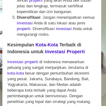
terkait
properti
yang akan Anda beli sudah
jelas dan lengkap, termasuk sertifikat
kepemilikan dan izin bangunan.
Diversifikasi
: Jangan menempatkan semua
investasi
Anda di satu lokasi atau jenis
properti
. Diversifikasi
investasi
Anda untuk
mengurangi risiko.
Kesimpulan
Kota
-
Kota
Terbaik di
Indonesia untuk
Investasi
Properti
Investasi
properti
di Indonesia menawarkan
peluang yang sangat menjanjikan, terutama di
kota
-
kota
besar dengan pertumbuhan ekonomi
yang pesat. Jakarta, Surabaya, Bandung, Bali,
Yogyakarta, Makassar, dan Medan adalah
beberapa kota terbaik yang dapat Anda
pertimbangkan untuk berinvestasi. Dengan
penelitian yang tepat dan strategi yang matang,