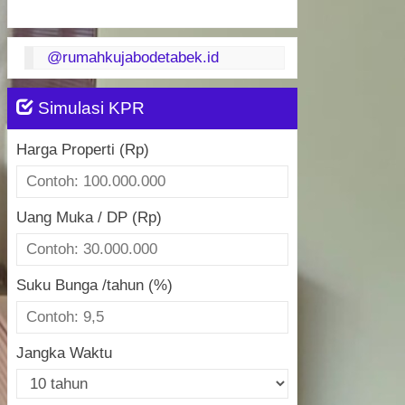
@rumahkujabodetabek.id
Simulasi KPR
Harga Properti (Rp)
Uang Muka / DP (Rp)
Suku Bunga /tahun (%)
Jangka Waktu