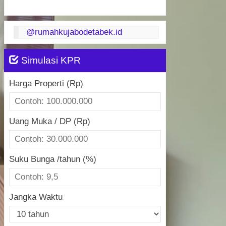
@rumahkujabodetabek.id
Simulasi KPR
Harga Properti (Rp)
Uang Muka / DP (Rp)
Suku Bunga /tahun (%)
Jangka Waktu