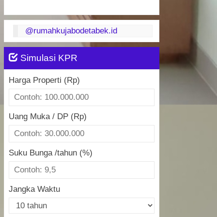
@rumahkujabodetabek.id
Simulasi KPR
Harga Properti (Rp)
Uang Muka / DP (Rp)
Suku Bunga /tahun (%)
Jangka Waktu