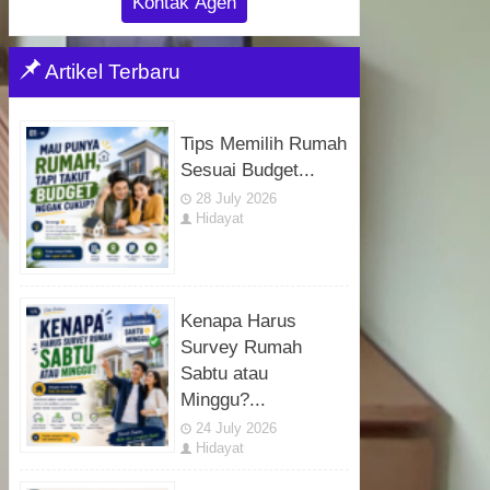
Kontak Agen
Artikel Terbaru
Tips Memilih Rumah
Sesuai Budget...
28 July 2026
Hidayat
Kenapa Harus
Survey Rumah
Sabtu atau
Minggu?...
24 July 2026
Hidayat