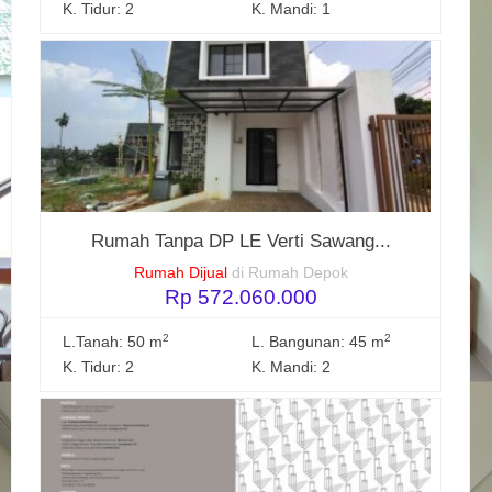
K. Tidur: 2
K. Mandi: 1
Rumah Tanpa DP LE Verti Sawang...
Rumah Dijual
di Rumah Depok
Rp 572.060.000
2
2
L.Tanah: 50 m
L. Bangunan: 45 m
K. Tidur: 2
K. Mandi: 2