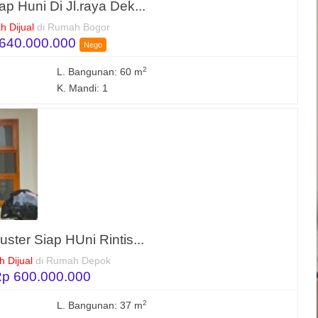
p Huni Di Jl.raya Dek...
 Dijual
di Rumah Bogor
640.000.000
Nego
2
L. Bangunan: 60 m
K. Mandi: 1
ster Siap HUni Rintis...
 Dijual
di Rumah Depok
p 600.000.000
2
L. Bangunan: 37 m