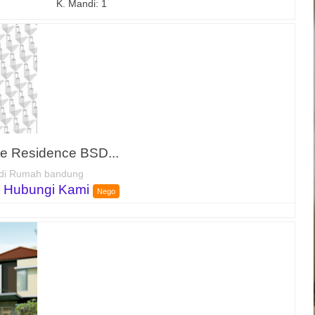
K. Mandi: 1
te Residence BSD...
di Rumah bandung
 Hubungi Kami
Nego