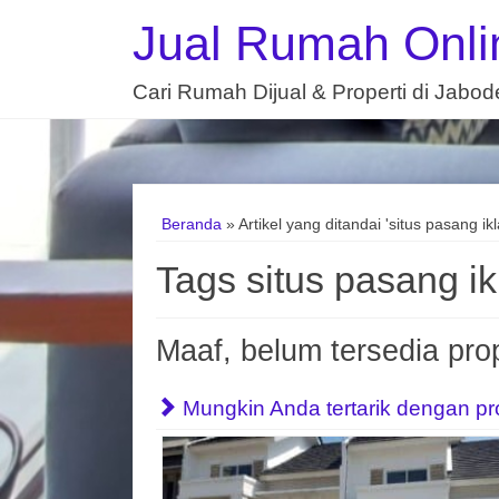
Jual Rumah Onli
Cari Rumah Dijual & Properti di Jabo
Beranda
»
Artikel yang ditandai 'situs pasang ikl
Tags situs pasang ikl
Maaf, belum tersedia prop
Mungkin Anda tertarik dengan prope