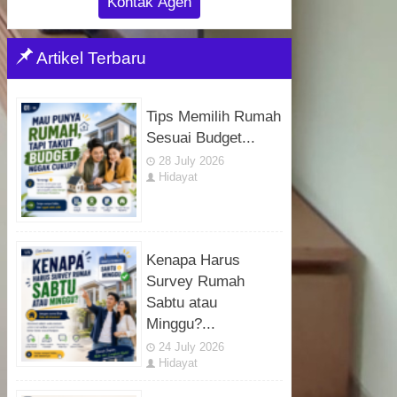
Kontak Agen
Artikel Terbaru
Tips Memilih Rumah
Sesuai Budget...
28 July 2026
Hidayat
Kenapa Harus
Survey Rumah
Sabtu atau
Minggu?...
24 July 2026
Hidayat