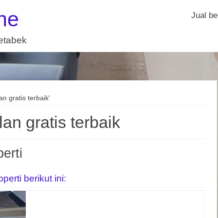
ne
Jual be
detabek
an gratis terbaik'
an gratis terbaik
erti
rti berikut ini: