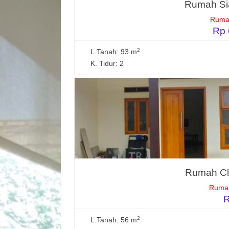
Rumah Sia
Rumah
Rp 
2
L.Tanah: 93 m
K. Tidur: 2
Rumah Clu
Rumah
R
2
L.Tanah: 56 m