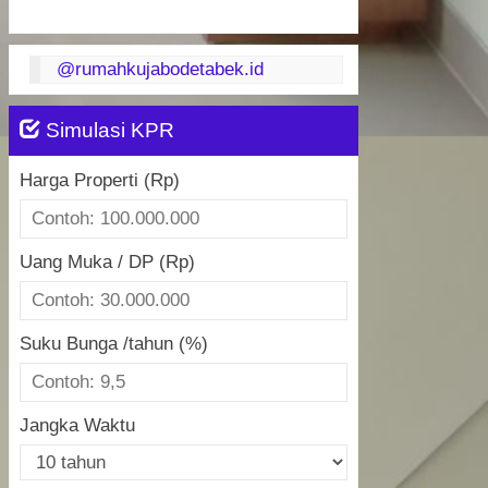
@rumahkujabodetabek.id
Simulasi KPR
Harga Properti (Rp)
Uang Muka / DP (Rp)
Suku Bunga /tahun (%)
Jangka Waktu