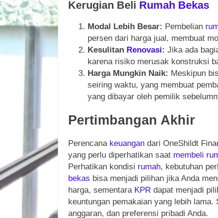
Kerugian Beli
Rumah
Bekas
Modal Lebih Besar:
Pembelian
ru
persen dari harga jual, membuat mo
Kesulitan
Renovasi
:
Jika ada bag
karena risiko merusak konstruksi 
Harga Mungkin Naik:
Meskipun bis
seiring waktu, yang membuat pemba
yang dibayar oleh pemilik sebelumn
Pertimbangan Akhir
Perencana
keuangan
dari OneShildt Fina
yang perlu diperhatikan saat
membeli
ru
Perhatikan kondisi
rumah
, kebutuhan per
bekas
bisa menjadi pilihan jika Anda m
harga, sementara
KPR
dapat menjadi pili
keuntungan pemakaian yang lebih lama. 
anggaran, dan preferensi pribadi Anda.