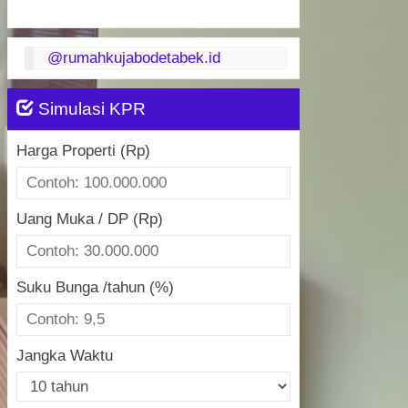
@rumahkujabodetabek.id
Simulasi KPR
Harga Properti (Rp)
Uang Muka / DP (Rp)
Suku Bunga /tahun (%)
Jangka Waktu