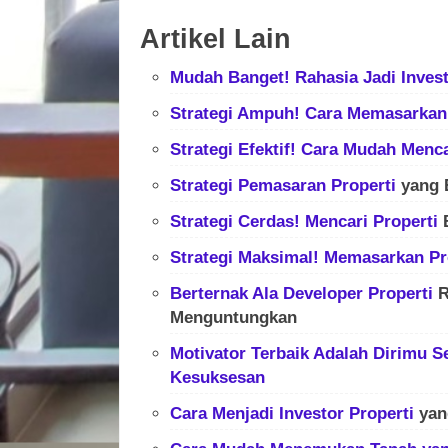
Artikel Lain
Mudah Banget! Rahasia Jadi Inves
Strategi Ampuh! Cara Memasarka
Strategi Efektif! Cara Mudah Menc
Strategi Pemasaran
Properti
yang E
Strategi Cerdas! Mencari
Properti
B
Strategi Maksimal! Memasarkan
Pr
Berternak Ala
Developer
Properti
R
Menguntungkan
Motivator Terbaik Adalah Dirimu 
Kesuksesan
Cara Menjadi Investor
Properti
yan