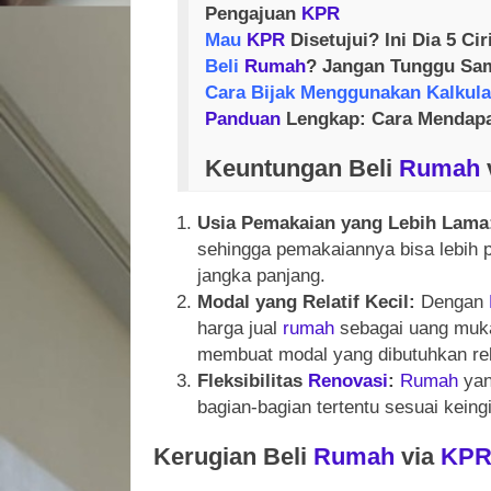
Pengajuan
KPR
Mau
KPR
Disetujui? Ini Dia 5 Ci
Beli
Rumah
? Jangan Tunggu Sa
Cara Bijak Menggunakan Kalkul
Panduan
Lengkap: Cara Mendap
Keuntungan Beli
Rumah
Usia Pemakaian yang Lebih Lama
sehingga pemakaiannya bisa lebih 
jangka panjang.
Modal yang Relatif Kecil:
Dengan
harga jual
rumah
sebagai uang muka,
membuat modal yang dibutuhkan relat
Fleksibilitas
Renovasi
:
Rumah
yan
bagian-bagian tertentu sesuai kein
Kerugian Beli
Rumah
via
KP