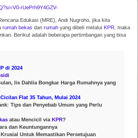
AQ?si=V0-rUePrh9Y4GZV-
Rencana Edukasi (MRE), Andi Nugroho, jika kita
a
rumah
bekas
dan
rumah
yang dibeli melalui
KPR
, maka
ankan. Berikut adalah beberapa pertimbangan yang bisa
P di 2024
sidi
ulan, Iis Dahlia Bongkar Harga Rumahnya yang
Cicilan Flat 35 Tahun, Mulai 2024
Bank: Tips dan Penyebab Umum yang Perlu
kas
atau Mencicil via
KPR
?
Cara dan Keuntungannya
Krusial Untuk Memastikan Persetujuan