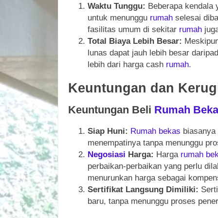
Waktu Tunggu:
Beberapa kendala y
untuk menunggu
rumah
selesai diba
fasilitas umum di sekitar
rumah
juga
Total Biaya Lebih Besar:
Meskipun 
lunas dapat jauh lebih besar darip
lebih dari harga cash
rumah
.
Keuntungan dan Kerug
Keuntungan Beli
Rumah
Bek
Siap Huni:
Rumah
bekas
biasanya 
menempatinya tanpa menunggu pr
Negosiasi
Harga:
Harga
rumah
be
perbaikan-perbaikan yang perlu di
menurunkan harga sebagai kompen
Sertifikat Langsung Dimiliki:
Serti
baru, tanpa menunggu proses penerbi