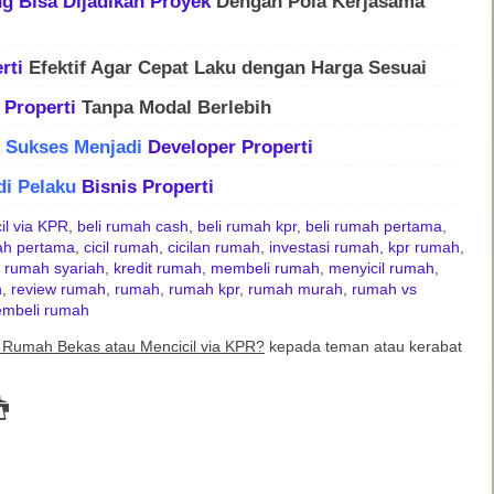
g Bisa Dijadikan
Proyek
Dengan Pola Kerjasama
rti
Efektif Agar Cepat Laku dengan Harga Sesuai
Properti
Tanpa Modal Berlebih
k Sukses Menjadi
Developer
Properti
di Pelaku
Bisnis
Properti
il via KPR
,
beli rumah cash
,
beli rumah kpr
,
beli rumah pertama
,
mah pertama
,
cicil rumah
,
cicilan rumah
,
investasi rumah
,
kpr rumah
,
r rumah syariah
,
kredit rumah
,
membeli rumah
,
menyicil rumah
,
h
,
review rumah
,
rumah
,
rumah kpr
,
rumah murah
,
rumah vs
embeli rumah
i Rumah Bekas atau Mencicil via KPR?
kepada teman atau kerabat