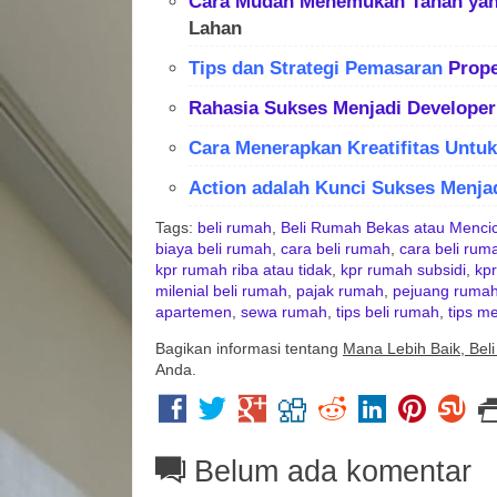
Cara Mudah Menemukan Tanah yan
Lahan
Tips dan Strategi Pemasaran
Prope
Rahasia Sukses Menjadi
Developer
Cara Menerapkan Kreatifitas Untu
Action adalah Kunci Sukses Menja
Tags:
beli rumah
,
Beli Rumah Bekas atau Mencic
biaya beli rumah
,
cara beli rumah
,
cara beli ru
kpr rumah riba atau tidak
,
kpr rumah subsidi
,
kp
milenial beli rumah
,
pajak rumah
,
pejuang ruma
apartemen
,
sewa rumah
,
tips beli rumah
,
tips m
Bagikan informasi tentang
Mana Lebih Baik, Bel
Anda.
Belum ada komentar