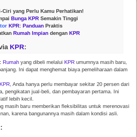
ri-Ciri yang Perlu Kamu Perhatikan!
mpai
Bunga
KPR
Semakin Tinggi
ator
KPR
:
Panduan
Praktis
atkan
Rumah
Impian
dengan
KPR
via
KPR
:
:
Rumah
yang dibeli melalui
KPR
umumnya masih baru,
panjang. Ini dapat menghemat biaya pemeliharaan dalam
KPR
, Anda hanya perlu membayar sekitar 20 persen dari
 pengikatan jual-beli, dan pembayaran pertama. Ini
if lebih kecil.
g masih baru memberikan fleksibilitas untuk merenovasi
ginan, karena bangunannya masih dalam kondisi asli.
R
: