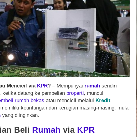
au Mencicil via
KPR
?
– Mempunyai
rumah
sendiri
 ketika datang ke pembelian
properti
, muncul
mbeli
rumah
bekas
atau mencicil melalui
Kredit
n memiliki keuntungan dan kerugian masing-masing, mulai
h
yang diinginkan.
ian Beli
Rumah
via
KPR