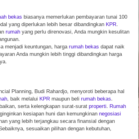
mah
bekas
biasanya memerlukan pembayaran tunai 100
dal yang diperlukan lebih besar dibandingkan
KPR
.
ian
rumah
yang perlu direnovasi, Anda mungkin kesulitan
bangunan.
a menjadi keuntungan, harga
rumah
bekas
dapat naik
yaran Anda mungkin lebih tinggi dibandingkan harga
ya.
ncial Planning, Budi Rahardjo, menyoroti beberapa hal
mah
, baik melalui
KPR
maupun beli
rumah
bekas
.
baikan, serta kelengkapan surat-surat
properti
.
Rumah
enginginkan kesiapan huni dan kemungkinan
negosiasi
han yang lebih terjangkau secara finansial dengan
Sebaiknya, sesuaikan pilihan dengan kebutuhan,