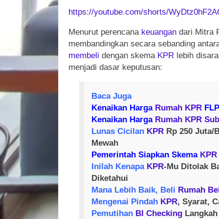
https://youtube.com/shorts/WyDtz0hF2
Menurut perencana
keuangan
dari Mitra 
membandingkan secara sebanding antar
membeli
dengan skema
KPR
lebih disar
menjadi dasar keputusan:
Baca Juga
Kenaikan Harga
Rumah
KPR
FLP
Kenaikan Harga
Rumah
KPR
Sub
Lunas Cicilan
KPR
Rp 250 Juta/B
Mewah
Pemerintah Siapkan Skema
KPR
Inilah Kenapa
KPR
-Mu Ditolak 
Diketahui
Mana Lebih Baik, Beli
Rumah
Be
Mengenai Pindah
KPR
, Syarat, 
Pemutihan
BI Checking
Langkah 