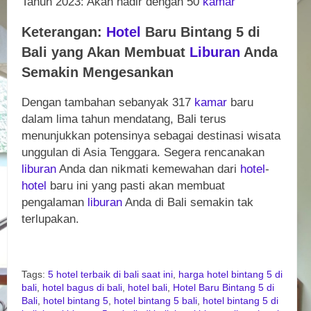
Tahun 2023: Akan hadir dengan 50
kamar
Keterangan:
Hotel
Baru Bintang 5 di
Bali yang Akan Membuat
Liburan
Anda
Semakin Mengesankan
Dengan tambahan sebanyak 317
kamar
baru
dalam lima tahun mendatang, Bali terus
menunjukkan potensinya sebagai destinasi wisata
unggulan di Asia Tenggara. Segera rencanakan
liburan
Anda dan nikmati kemewahan dari
hotel
-
hotel
baru ini yang pasti akan membuat
pengalaman
liburan
Anda di Bali semakin tak
terlupakan.
Tags:
5 hotel terbaik di bali saat ini
,
harga hotel bintang 5 di
bali
,
hotel bagus di bali
,
hotel bali
,
Hotel Baru Bintang 5 di
Bali
,
hotel bintang 5
,
hotel bintang 5 bali
,
hotel bintang 5 di