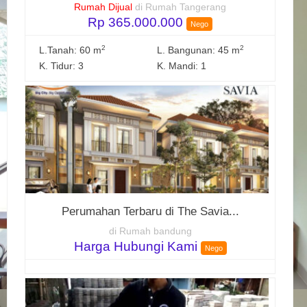
Rumah Dijual
di Rumah Tangerang
Rp 365.000.000
Nego
2
2
L.Tanah: 60 m
L. Bangunan: 45 m
K. Tidur: 3
K. Mandi: 1
Perumahan Terbaru di The Savia...
di Rumah bandung
Harga Hubungi Kami
Nego