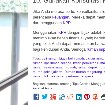
10. Gunakan Konsultasi P
Jika Anda merasa perlu, konsultasikan 
perencana
keuangan
. Mereka dapat mem
dari penggunaan
KPR
.
Menggunakan
KPR
dengan bijak adalah 
menimbulkan beban finansial yang berleb
yang teliti, Anda dapat memastikan bah
bagi kehidupan Anda. Semoga
rumah
imp
Tags:
beli rumah
,
biaya beli rumah
,
cicilan ruma
rumah
,
kpr rumah second
,
kredit pemilikan rum
rumah
,
review rumah
,
rumah
,
rumah depok
,
rum
murah dekat jakarta
,
Rumah murah tangerang
,
rumah
,
trik beli rumah pertama dengan kpr
Bagikan informasi tentang
Tips Cerdas Menggu
kerabat Anda.