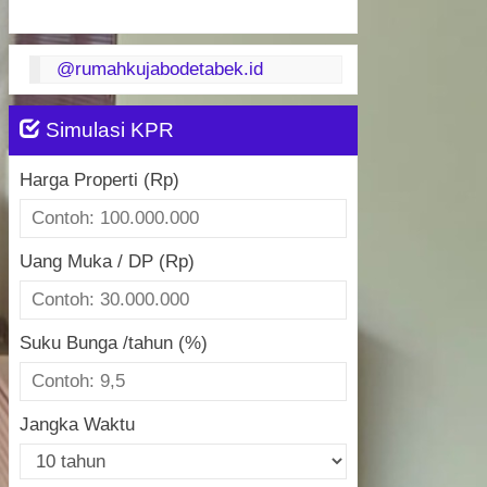
@rumahkujabodetabek.id
Simulasi KPR
Harga Properti (Rp)
Uang Muka / DP (Rp)
Suku Bunga /tahun (%)
Jangka Waktu