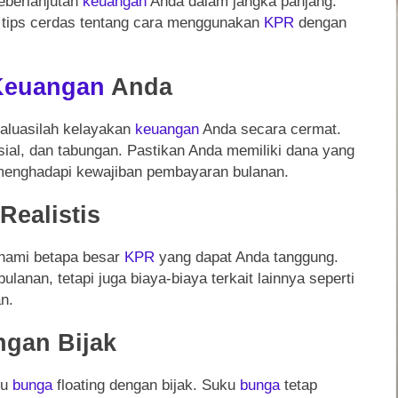
eberlanjutan
keuangan
Anda dalam jangka panjang.
n tips cerdas tentang cara menggunakan
KPR
dengan
Keuangan
Anda
aluasilah kelayakan
keuangan
Anda secara cermat.
sial, dan tabungan. Pastikan Anda memiliki dana yang
enghadapi kewajiban pembayaran bulanan.
Realistis
ahami betapa besar
KPR
yang dapat Anda tanggung.
anan, tetapi juga biaya-biaya terkait lainnya seperti
n.
gan Bijak
ku
bunga
floating dengan bijak. Suku
bunga
tetap