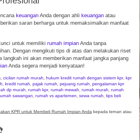
rofesional
rencana
keuangan
Anda dengan ahli
keuangan
atau
berikan saran berharga untuk memaksimalkan manfaat
kunci untuk memiliki
rumah
impian
Anda tanpa
ihan. Dengan mengikuti tips di atas dan melakukan riset
wa langkah ini akan memberikan manfaat jangka panjang
ian
Anda segera menjadi kenyataan!
h
,
cicilan rumah murah
,
hukum kredit rumah dengan sistem kpr
,
kpr
ah
,
kredit rumah
,
pajak rumah
,
pejuang rumah
,
pengalaman kpr
ah dp murah
,
rumah kpr
,
rumah mewah
,
rumah murah
,
rumah
rumah sawangan
,
rumah vs apartemen
,
sewa rumah
,
tips beli
nakan KPR untuk Membeli Rumah Impian Anda
kepada teman atau