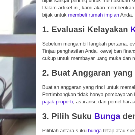
bijak sangat penting untuk memastikan k
Dalam artikel ini, kami akan memberika
bijak untuk
membeli
rumah
impian
Anda.
1. Evaluasi Kelayakan
Sebelum mengambil langkah pertama, ev
Tinjau penghasilan Anda, kewajiban finan
cukup untuk membayar uang muka dan m
2. Buat Anggaran yang 
Buatlah anggaran yang rinci untuk mem
Pertimbangkan tidak hanya pembayaran bul
pajak
properti
, asuransi, dan pemeliharaa
3. Pilih Suku
Bunga
den
Pilihlah antara suku
bunga
tetap atau su