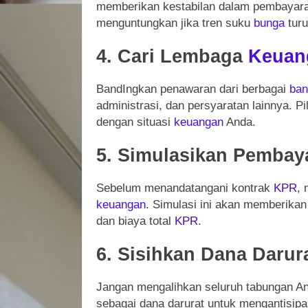
memberikan kestabilan dalam pembayar
menguntungkan jika tren suku
bunga
turu
4. Cari Lembaga
Keuan
BandIngkan penawaran dari berbagai
ba
administrasi, dan persyaratan lainnya. P
dengan situasi
keuangan
Anda.
5. Simulasikan Pemba
Sebelum menandatangani kontrak
KPR
, 
keuangan
. Simulasi ini akan memberika
dan biaya total
KPR
.
6. Sisihkan Dana Darur
Jangan mengalihkan seluruh tabungan A
sebagai dana darurat untuk mengantisipa