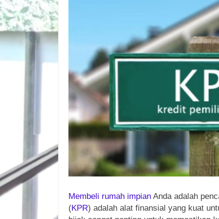
Membeli
rumah
impian
Anda adalah penca
(
KPR
) adalah alat finansial yang kuat