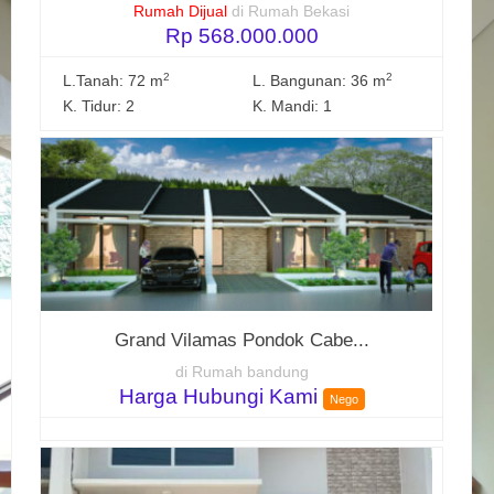
Rumah Dijual
di Rumah Bekasi
Rp 568.000.000
2
2
L.Tanah: 72 m
L. Bangunan: 36 m
K. Tidur: 2
K. Mandi: 1
Grand Vilamas Pondok Cabe...
di Rumah bandung
Harga Hubungi Kami
Nego