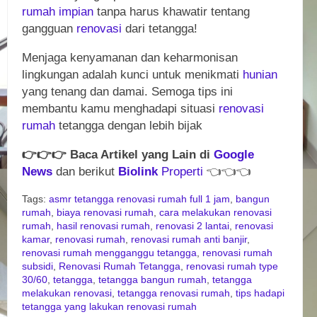
rumah
impian
tanpa harus khawatir tentang
gangguan
renovasi
dari tetangga!
Menjaga kenyamanan dan keharmonisan
lingkungan adalah kunci untuk menikmati
hunian
yang tenang dan damai. Semoga tips ini
membantu kamu menghadapi situasi
renovasi
rumah
tetangga dengan lebih bijak
👉
👉
👉
Baca Artikel yang Lain di
Google
News
dan berikut
Biolink
Properti
👈
👈
👈
Tags:
asmr tetangga renovasi rumah full 1 jam
,
bangun
rumah
,
biaya renovasi rumah
,
cara melakukan renovasi
rumah
,
hasil renovasi rumah
,
renovasi 2 lantai
,
renovasi
kamar
,
renovasi rumah
,
renovasi rumah anti banjir
,
renovasi rumah mengganggu tetangga
,
renovasi rumah
subsidi
,
Renovasi Rumah Tetangga
,
renovasi rumah type
30/60
,
tetangga
,
tetangga bangun rumah
,
tetangga
melakukan renovasi
,
tetangga renovasi rumah
,
tips hadapi
tetangga yang lakukan renovasi rumah