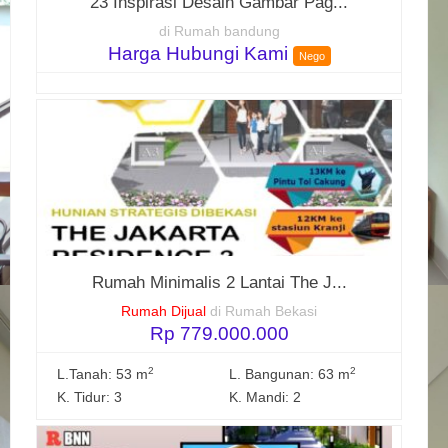
23 Inspirasi Desain Gambar Pag...
di Rumah bandung
Harga Hubungi Kami
Nego
Rumah Minimalis 2 Lantai The J...
Rumah Dijual
di Rumah Bekasi
Rp 779.000.000
2
2
L.Tanah: 53 m
L. Bangunan: 63 m
K. Tidur: 3
K. Mandi: 2