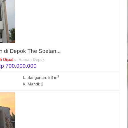
 di Depok The Soetan...
 Dijual
di Rumah Depok
p 700.000.000
2
L. Bangunan: 58 m
K. Mandi: 2