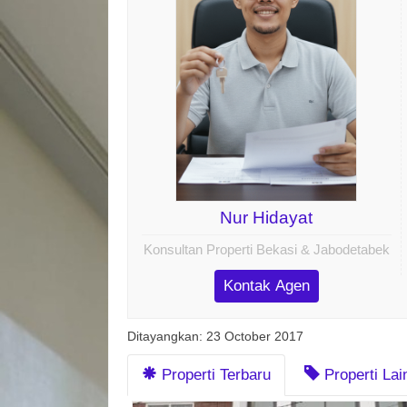
Nur Hidayat
Konsultan Properti Bekasi & Jabodetabek
Kontak Agen
Ditayangkan: 23 October 2017
Properti Terbaru
Properti La