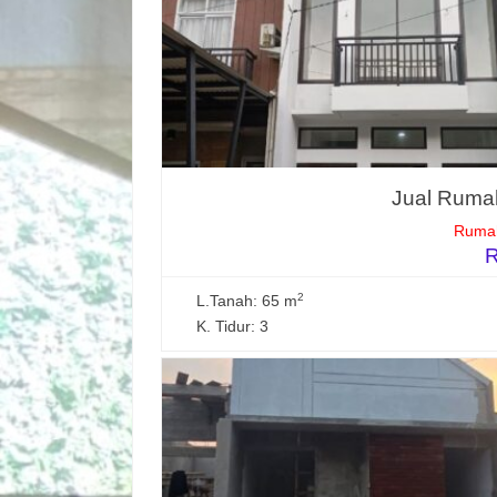
Jual Rumah
Rumah
R
2
L.Tanah: 65 m
K. Tidur: 3