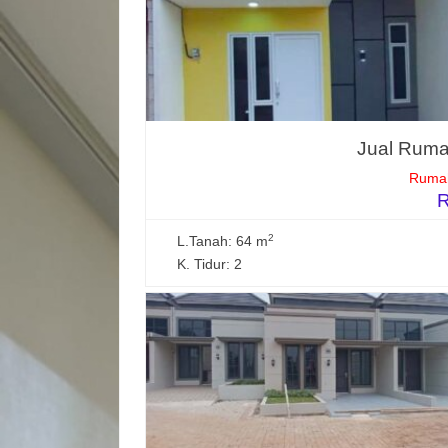
Jual Rumah
Rumah
R
2
L.Tanah: 64 m
K. Tidur: 2