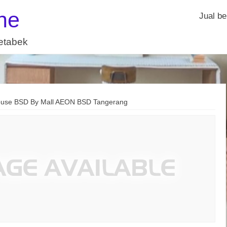
ne
Jual be
detabek
use BSD By Mall AEON BSD Tangerang