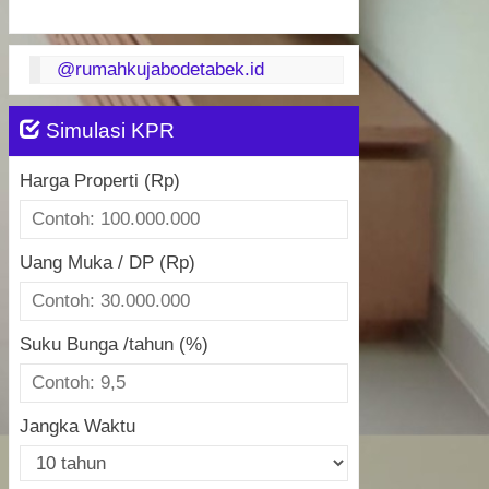
@rumahkujabodetabek.id
Simulasi KPR
Harga Properti (Rp)
Uang Muka / DP (Rp)
Suku Bunga /tahun (%)
Jangka Waktu