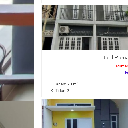
Jual Ruma
Rumah
R
2
L.Tanah: 20 m
K. Tidur: 2