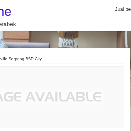
ne
Jual be
detabek
ville Serpong BSD City