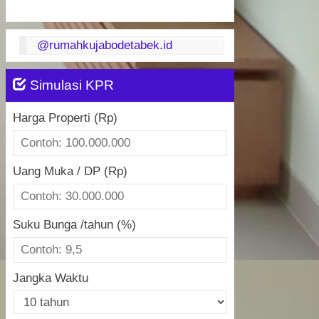
@rumahkujabodetabek.id
Simulasi KPR
Harga Properti (Rp)
Uang Muka / DP (Rp)
Suku Bunga /tahun (%)
Jangka Waktu