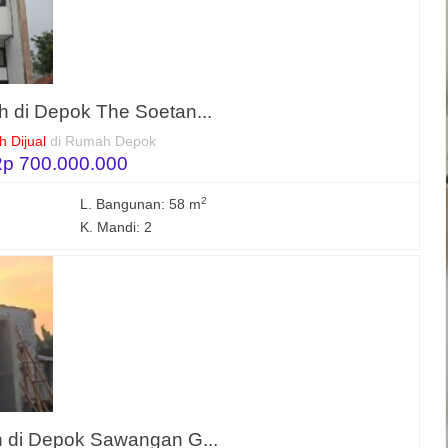
 di Depok The Soetan...
 Dijual
di Rumah Depok
p 700.000.000
2
L. Bangunan: 58 m
K. Mandi: 2
 di Depok Sawangan G...