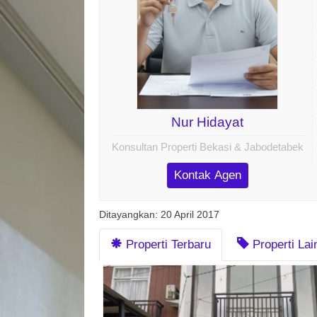
Nur Hidayat
Konsultan Properti Bekasi & Jabodetabek
Kontak Agen
Ditayangkan: 20 April 2017
Properti Terbaru
Properti La