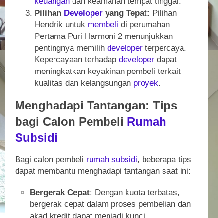
keuangan
dan keamanan tempat tinggal.
Pilihan
Developer
yang Tepat:
Pilihan
Hendrik untuk
membeli
di perumahan
Pertama Puri Harmoni 2 menunjukkan
pentingnya memilih
developer
terpercaya.
Kepercayaan terhadap
developer
dapat
meningkatkan keyakinan pembeli terkait
kualitas dan kelangsungan
proyek
.
Menghadapi Tantangan: Tips
bagi Calon Pembeli
Rumah
Subsidi
Bagi calon pembeli
rumah
subsidi
, beberapa tips
dapat membantu menghadapi tantangan saat ini:
Bergerak Cepat:
Dengan kuota terbatas,
bergerak cepat dalam proses pembelian dan
akad kredit dapat menjadi kunci