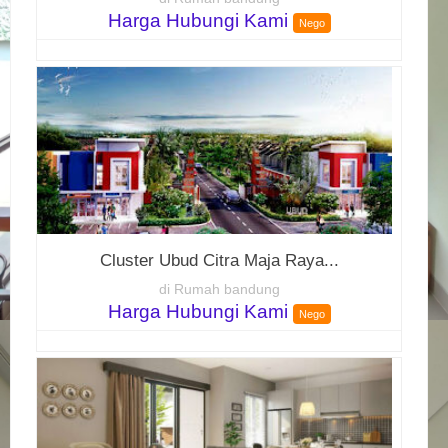
Harga Hubungi Kami
Nego
Cluster Ubud Citra Maja Raya...
di Rumah bandung
Harga Hubungi Kami
Nego