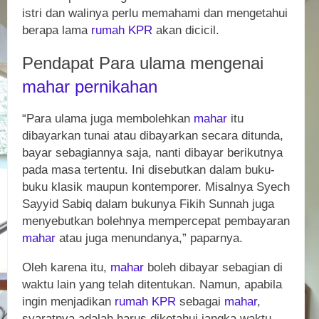
istri dan walinya perlu memahami dan mengetahui
berapa lama
rumah
KPR
akan dicicil.
Pendapat Para ulama mengenai
mahar
pernikahan
“Para ulama juga membolehkan
mahar
itu
dibayarkan tunai atau dibayarkan secara ditunda,
bayar sebagiannya saja, nanti dibayar berikutnya
pada masa tertentu. Ini disebutkan dalam buku-
buku klasik maupun kontemporer. Misalnya Syech
Sayyid Sabiq dalam bukunya Fikih Sunnah juga
menyebutkan bolehnya mempercepat pembayaran
mahar
atau juga menundanya,” paparnya.
Oleh karena itu,
mahar
boleh dibayar sebagian di
waktu lain yang telah ditentukan. Namun, apabila
ingin menjadikan
rumah
KPR
sebagai
mahar
,
syaratnya adalah harus diketahui jangka waktu