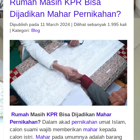
Rumah Masih KPR Bisa
Dijadikan Mahar Pernikahan?
Dipublish pada 11 March 2024 | Dilihat sebanyak 1.995 kali
| Kategori:
Blog
Rumah
Masih
KPR
Bisa Dijadikan
Mahar
Pernikahan
?
Dalam akad
pernikahan
umat Islam,
calon suami wajib memberikan
mahar
kepada
calon istri.
Mahar
pada umumnya adalah barang