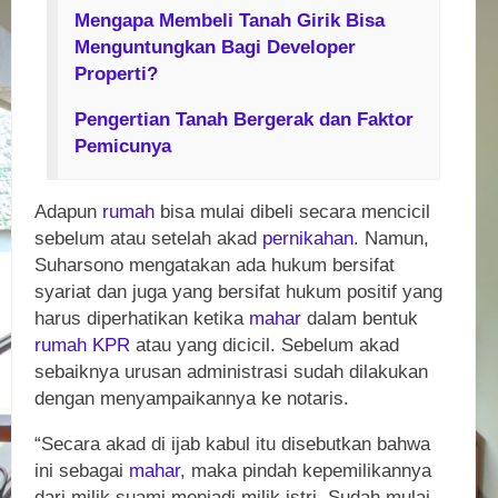
Mengapa Membeli Tanah Girik Bisa
Menguntungkan Bagi Developer
Properti?
Pengertian Tanah Bergerak dan Faktor
Pemicunya
Adapun
rumah
bisa mulai dibeli secara mencicil
sebelum atau setelah akad
pernikahan
. Namun,
Suharsono mengatakan ada hukum bersifat
syariat dan juga yang bersifat hukum positif yang
harus diperhatikan ketika
mahar
dalam bentuk
rumah
KPR
atau yang dicicil. Sebelum akad
sebaiknya urusan administrasi sudah dilakukan
dengan menyampaikannya ke notaris.
“Secara akad di ijab kabul itu disebutkan bahwa
ini sebagai
mahar
, maka pindah kepemilikannya
dari milik suami menjadi milik istri. Sudah mulai