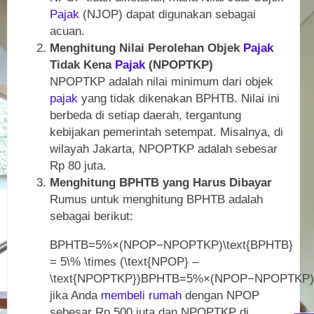
Pajak
(NJOP) dapat digunakan sebagai
acuan.
Menghitung Nilai Perolehan Objek
Pajak
Tidak Kena
Pajak
(NPOPTKP)
NPOPTKP adalah nilai minimum dari objek
pajak
yang tidak dikenakan BPHTB. Nilai ini
berbeda di setiap daerah, tergantung
kebijakan pemerintah setempat. Misalnya, di
wilayah Jakarta, NPOPTKP adalah sebesar
Rp 80 juta.
Menghitung BPHTB yang Harus Dibayar
Rumus untuk menghitung BPHTB adalah
sebagai berikut:
BPHTB=5%×(NPOP−NPOPTKP)\text{BPHTB}
= 5\% \times (\text{NPOP} –
\text{NPOPTKP})
BPHTB
=
5%
×
(
NPOP
−
NPOPTKP
)
jika Anda
membeli
rumah
dengan NPOP
sebesar Rp 500 juta dan NPOPTKP di