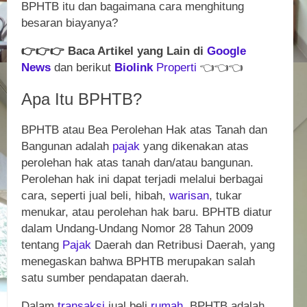
BPHTB itu dan bagaimana cara menghitung
besaran biayanya?
👉
👉
👉
Baca Artikel yang Lain di
Google
News
dan berikut
Biolink
Properti
👈
👈
👈
Apa Itu BPHTB?
BPHTB atau Bea Perolehan Hak atas Tanah dan
Bangunan adalah
pajak
yang dikenakan atas
perolehan hak atas tanah dan/atau bangunan.
Perolehan hak ini dapat terjadi melalui berbagai
cara, seperti jual beli, hibah,
warisan
, tukar
menukar, atau perolehan hak baru. BPHTB diatur
dalam Undang-Undang Nomor 28 Tahun 2009
tentang
Pajak
Daerah dan Retribusi Daerah, yang
menegaskan bahwa BPHTB merupakan salah
satu sumber pendapatan daerah.
Dalam
transaksi
jual beli
rumah
, BPHTB adalah