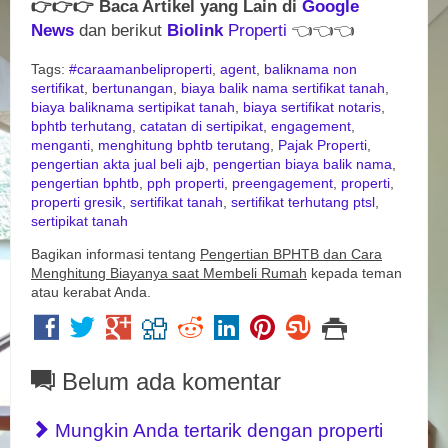
👉
👉
👉
Baca Artikel yang Lain di
Google
News
dan berikut
Biolink
Properti
👈
👈
👈
Tags:
#caraamanbeliproperti
,
agent
,
baliknama non
sertifikat
,
bertunangan
,
biaya balik nama sertifikat tanah
,
biaya baliknama sertipikat tanah
,
biaya sertifikat notaris
,
bphtb terhutang
,
catatan di sertipikat
,
engagement
,
menganti
,
menghitung bphtb terutang
,
Pajak Properti
,
pengertian akta jual beli ajb
,
pengertian biaya balik nama
,
pengertian bphtb
,
pph properti
,
preengagement
,
properti
,
properti gresik
,
sertifikat tanah
,
sertifikat terhutang ptsl
,
sertipikat tanah
Bagikan informasi tentang
Pengertian BPHTB dan Cara
Menghitung Biayanya saat Membeli Rumah
kepada teman
atau kerabat Anda.
Belum ada komentar
Mungkin Anda tertarik dengan properti