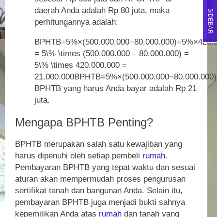
daerah Anda adalah Rp 80 juta, maka
SIDEBAR
perhitungannya adalah:
BPHTB=5%×(500.000.000−80.000.000)=5%×420.00
= 5\% \times (500.000.000 – 80.000.000) =
5\% \times 420.000.000 =
21.000.000
BPHTB
=
5%
×
(
500.000.000
−
80.000.000
)
BPHTB yang harus Anda bayar adalah Rp 21
juta.
Mengapa BPHTB Penting?
BPHTB merupakan salah satu kewajiban yang
harus dipenuhi oleh setiap pembeli
rumah
.
Pembayaran BPHTB yang tepat waktu dan sesuai
aturan akan mempermudah proses pengurusan
sertifikat tanah dan bangunan Anda. Selain itu,
pembayaran BPHTB juga menjadi bukti sahnya
kepemilikan Anda atas
rumah
dan tanah yang