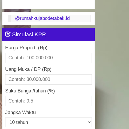
@rumahkujabodetabek.id
Simulasi KPR
Harga Properti (Rp)
Uang Muka / DP (Rp)
Suku Bunga /tahun (%)
Jangka Waktu