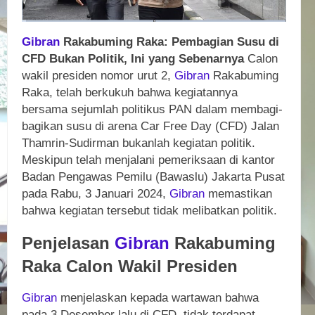
Gibran
Rakabuming Raka: Pembagian Susu di
CFD Bukan Politik, Ini yang Sebenarnya
Calon
wakil presiden nomor urut 2,
Gibran
Rakabuming
Raka, telah berkukuh bahwa kegiatannya
bersama sejumlah politikus PAN dalam membagi-
bagikan susu di arena Car Free Day (CFD) Jalan
Thamrin-Sudirman bukanlah kegiatan politik.
Meskipun telah menjalani pemeriksaan di kantor
Badan Pengawas Pemilu (Bawaslu) Jakarta Pusat
pada Rabu, 3 Januari 2024,
Gibran
memastikan
bahwa kegiatan tersebut tidak melibatkan politik.
Penjelasan
Gibran
Rakabuming
Raka Calon Wakil Presiden
Gibran
menjelaskan kepada wartawan bahwa
pada 3 Desember lalu di CFD, tidak terdapat