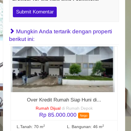
Mungkin Anda tertarik dengan properti
berikut ini:
Over Kredit Rumah Siap Huni di...
Rumah Dijual
di Rumah Depok
Rp 85.000.000
Nego
2
2
L.Tanah: 70 m
L. Bangunan: 46 m