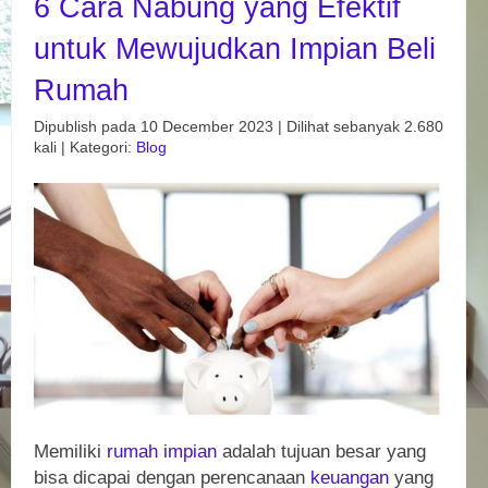
6 Cara Nabung yang Efektif
untuk Mewujudkan Impian Beli
Rumah
Dipublish pada 10 December 2023 | Dilihat sebanyak 2.680
kali | Kategori:
Blog
Memiliki
rumah
impian
adalah tujuan besar yang
bisa dicapai dengan perencanaan
keuangan
yang