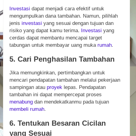
Investasi
dapat menjadi cara efektif untuk
mengumpulkan dana tambahan. Namun, pilihlah
jenis
investasi
yang sesuai dengan tujuan dan
risiko yang dapat kamu terima.
Investasi
yang
cerdas dapat membantu mencapai target
tabungan untuk membayar uang muka
rumah
.
5. Cari Penghasilan Tambahan
Jika memungkinkan, pertimbangkan untuk
mencari pendapatan tambahan melalui pekerjaan
sampingan atau
proyek
lepas. Pendapatan
tambahan ini dapat mempercepat proses
menabung
dan mendekatkanmu pada tujuan
membeli
rumah
.
6. Tentukan Besaran Cicilan
yang Sesuai