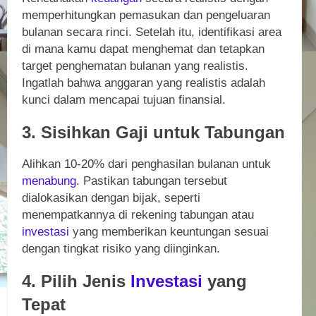
memperhitungkan pemasukan dan pengeluaran
bulanan secara rinci. Setelah itu, identifikasi area
di mana kamu dapat menghemat dan tetapkan
target penghematan bulanan yang realistis.
Ingatlah bahwa anggaran yang realistis adalah
kunci dalam mencapai tujuan finansial.
3. Sisihkan Gaji untuk Tabungan
Alihkan 10-20% dari penghasilan bulanan untuk
menabung
. Pastikan tabungan tersebut
dialokasikan dengan bijak, seperti
menempatkannya di rekening tabungan atau
investasi
yang memberikan keuntungan sesuai
dengan tingkat risiko yang diinginkan.
4. Pilih Jenis
Investasi
yang
Tepat