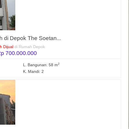
 di Depok The Soetan...
 Dijual
di Rumah Depok
p 700.000.000
2
L. Bangunan: 58 m
K. Mandi: 2