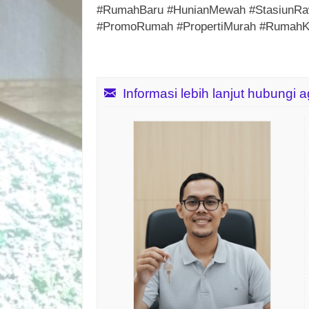
#RumahBaru #HunianMewah #StasiunRa
#PromoRumah #PropertiMurah #Rumah
Informasi lebih lanjut hubungi 