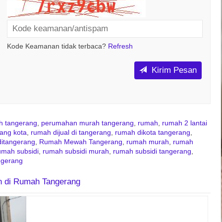
Kode Keamanan tidak terbaca?
Refresh
Kirim Pesan
ah tangerang
,
perumahan murah tangerang
,
rumah
,
rumah 2 lantai
ang kota
,
rumah dijual di tangerang
,
rumah dikota tangerang
,
itangerang
,
Rumah Mewah Tangerang
,
rumah murah
,
rumah
umah subsidi
,
rumah subsidi murah
,
rumah subsidi tangerang
,
ngerang
in di Rumah Tangerang