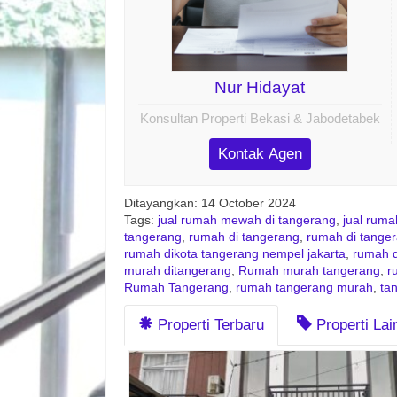
Nur Hidayat
Konsultan Properti Bekasi & Jabodetabek
Kontak Agen
Ditayangkan: 14 October 2024
Tags:
jual rumah mewah di tangerang
,
jual rum
tangerang
,
rumah di tangerang
,
rumah di tanger
rumah dikota tangerang nempel jakarta
,
rumah d
murah ditangerang
,
Rumah murah tangerang
,
r
Rumah Tangerang
,
rumah tangerang murah
,
ta
Properti Terbaru
Properti La