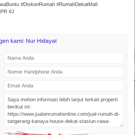
waBuntu #DiskonRumah #RumahDekatMall
KPR #J
agen kami: Nur Hidayat