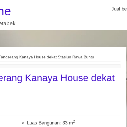
ne
Jual be
detabek
Tangerang Kanaya House dekat Stasiun Rawa Buntu
erang Kanaya House dekat
u
2
Luas Bangunan: 33 m