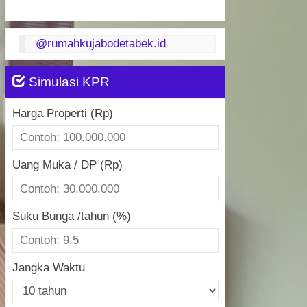
@rumahkujabodetabek.id
Simulasi KPR
Harga Properti (Rp)
Uang Muka / DP (Rp)
Suku Bunga /tahun (%)
Jangka Waktu