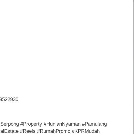
79522930
gSerpong #Property #HunianNyaman #Pamulang
ealEstate #Reels #RumahPromo #KPRMudah