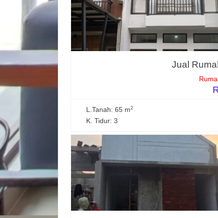
Jual Rumah
Rumah
R
2
L.Tanah: 65 m
K. Tidur: 3