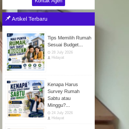
Kontak Agen
Artikel Terbaru
Tips Memilih Rumah
Sesuai Budget...
28 July 2026
Hidayat
Kenapa Harus
Survey Rumah
Sabtu atau
Minggu?...
24 July 2026
Hidayat