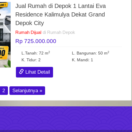
Jual Rumah di Depok 1 Lantai Eva
Residence Kalimulya Dekat Grand
Depok City
Rumah Dijual
di Rumah Depok
Rp 725.000.000
2
2
L.Tanah: 72 m
L. Bangunan: 50 m
K. Tidur: 2
K. Mandi: 1
Lihat Detail
2
Selanjutnya »