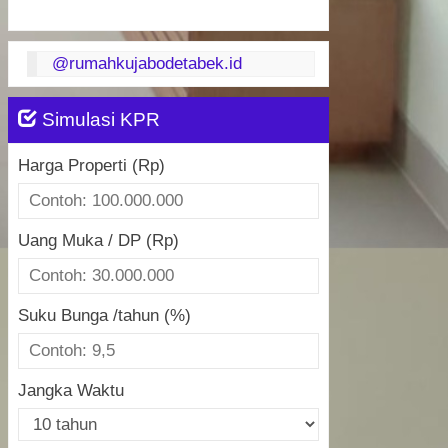
@rumahkujabodetabek.id
Simulasi KPR
Harga Properti (Rp)
Uang Muka / DP (Rp)
Suku Bunga /tahun (%)
Jangka Waktu