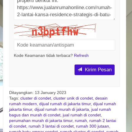
Kode Keamanan tidak terbaca?
Refresh
Kirim Pesan
Ditayangkan: 13 January 2023
Tags:
cluster di condet
,
cluster unik di condet
,
desain
rumah modern
,
dijual rumah di jakarta timur
,
dijual rumah
jakarta timur
,
dijual rumah murah di jakarta
,
jual rumah
bagus dan murah di condet
,
jual rumah di condet
,
perumahan murah di jakarta timur
,
rumah
,
rumah 2 lantai
di condet
,
rumah 3 lantai di condet
,
rumah 300 jutaan
,
rumah batu ampar condet
,
rumah cluster di condet
,
rumah