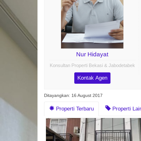
Nur Hidayat
Konsultan Properti Bekasi & Jabodetabek
Kontak Agen
Ditayangkan: 16 August 2017
Properti Terbaru
Properti La