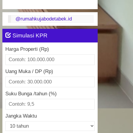
@rumahkujabodetabek.id
Simulasi KPR
Harga Properti (Rp)
Uang Muka / DP (Rp)
Suku Bunga /tahun (%)
Jangka Waktu