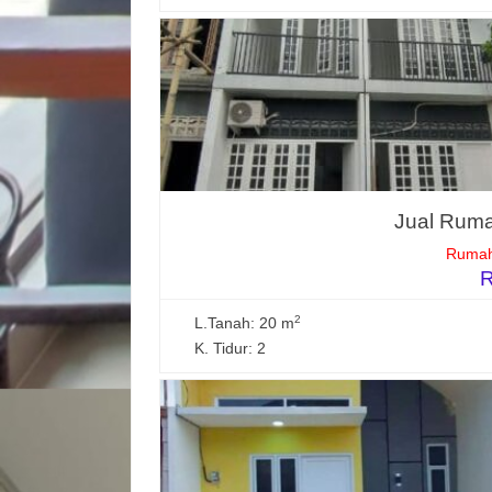
Jual Ruma
Rumah
R
2
L.Tanah: 20 m
K. Tidur: 2