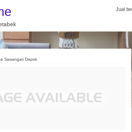
ne
Jual be
detabek
ce Sawangan Depok