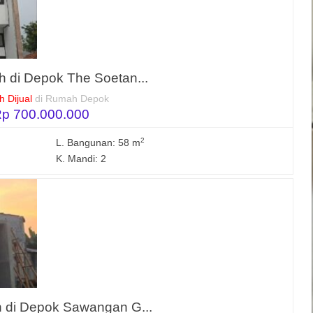
 di Depok The Soetan...
 Dijual
di Rumah Depok
p 700.000.000
2
L. Bangunan: 58 m
K. Mandi: 2
 di Depok Sawangan G...