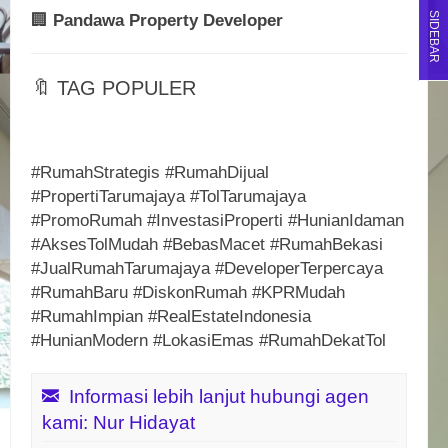
SIDEBAR
🏢
Pandawa Property Developer
🔖 TAG POPULER
#RumahStrategis #RumahDijual
#PropertiTarumajaya #TolTarumajaya
#PromoRumah #InvestasiProperti #HunianIdaman
#AksesTolMudah #BebasMacet #RumahBekasi
#JualRumahTarumajaya #DeveloperTerpercaya
#RumahBaru #DiskonRumah #KPRMudah
#RumahImpian #RealEstateIndonesia
#HunianModern #LokasiEmas #RumahDekatTol
Informasi lebih lanjut hubungi agen
kami: Nur Hidayat