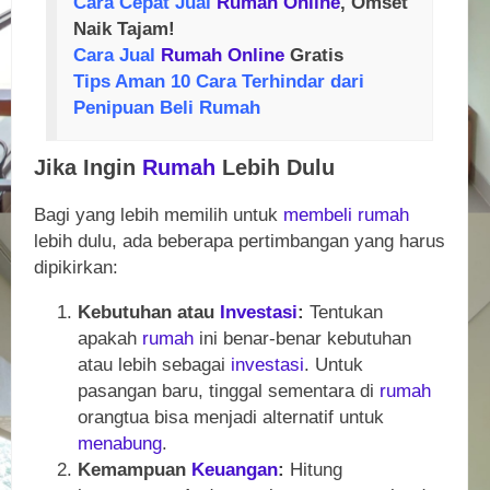
Cara Cepat Jual
Rumah
Online
, Omset
Naik Tajam!
Cara Jual
Rumah
Online
Gratis
Tips Aman 10 Cara Terhindar dari
Penipuan Beli Rumah
Jika Ingin
Rumah
Lebih Dulu
Bagi yang lebih memilih untuk
membeli
rumah
lebih dulu, ada beberapa pertimbangan yang harus
dipikirkan:
Kebutuhan atau
Investasi
:
Tentukan
apakah
rumah
ini benar-benar kebutuhan
atau lebih sebagai
investasi
. Untuk
pasangan baru, tinggal sementara di
rumah
orangtua bisa menjadi alternatif untuk
menabung
.
Kemampuan
Keuangan
:
Hitung