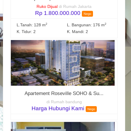
Ruko Dijual
di Rumah Jakarta
Rp 1.800.000.000
Nego
2
2
L.Tanah: 128 m
L. Bangunan: 176 m
K. Tidur: 2
K. Mandi: 2
Apartement Roseville SOHO & Su...
di Rumah bandung
Harga Hubungi Kami
Nego