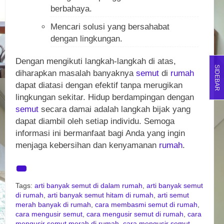
berbahaya.
Mencari solusi yang bersahabat
dengan lingkungan.
Dengan mengikuti langkah-langkah di atas,
SIDEBAR
diharapkan masalah banyaknya
semut
di
rumah
dapat diatasi dengan efektif tanpa merugikan
lingkungan sekitar. Hidup berdampingan dengan
semut
secara damai adalah langkah bijak yang
dapat diambil oleh setiap individu. Semoga
informasi ini bermanfaat bagi Anda yang ingin
menjaga kebersihan dan kenyamanan
rumah
.
Tags:
arti banyak semut di dalam rumah
,
arti banyak semut
di rumah
,
arti banyak semut hitam di rumah
,
arti semut
merah banyak di rumah
,
cara membasmi semut di rumah
,
cara mengusir semut
,
cara mengusir semut di rumah
,
cara
mengusir semut merah di rumah
,
cara mengusir semut