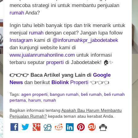
mencoba strategi ini untuk membantu penjualan
rumah
Anda?
Ingin tahu lebih banyak tips dan trik menarik untuk
menjual
rumah
dengan cepat? Jangan lupa follow
Instagram
kami di
@inforumahkpr_jabodetabek
dan kunjungi website kami di
www.jualanrumahonline.com
untuk informasi
terbaru seputar
properti
di Jabodetabek! 🏠✨
👉
👉
👉
Baca Artikel yang Lain di
Google
News
dan berikut
Biolink
Properti
👈
👈
👈
Tags:
agen properti
,
bangun rumah
,
beli rumah
,
beli rumah
pertama
,
harum
,
rumah
Bagikan informasi tentang
Apakah Bau Harum Membantu
Penjualan Rumah?
kepada teman atau kerabat Anda.