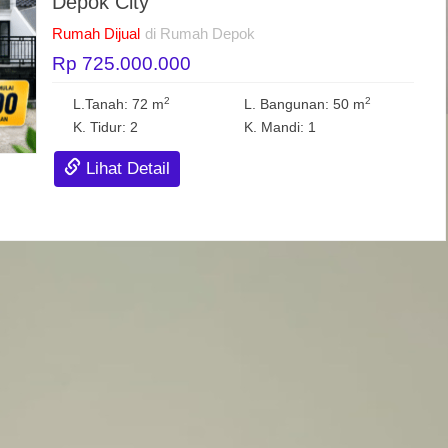
Depok City
Rumah Dijual
di Rumah Depok
Rp 725.000.000
2
2
L.Tanah: 72 m
L. Bangunan: 50 m
K. Tidur: 2
K. Mandi: 1
Lihat Detail