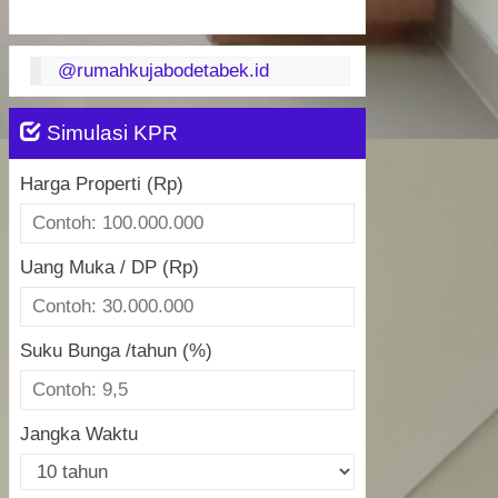
@rumahkujabodetabek.id
Simulasi KPR
Harga Properti (Rp)
Uang Muka / DP (Rp)
Suku Bunga /tahun (%)
Jangka Waktu