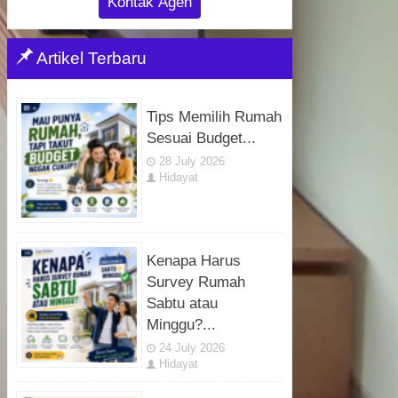
Kontak Agen
Artikel Terbaru
Tips Memilih Rumah
Sesuai Budget...
28 July 2026
Hidayat
Kenapa Harus
Survey Rumah
Sabtu atau
Minggu?...
24 July 2026
Hidayat