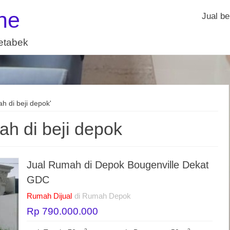
ne
Jual be
detabek
ah di beji depok'
ah di beji depok
Jual Rumah di Depok Bougenville Dekat
GDC
Rumah Dijual
di Rumah Depok
Rp 790.000.000