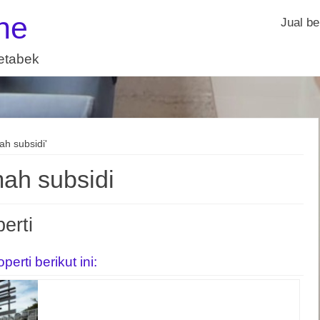
ne
Jual be
detabek
ah subsidi'
mah subsidi
erti
rti berikut ini: