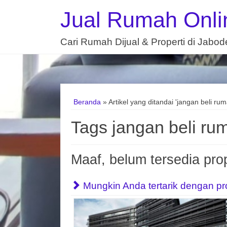
Jual Rumah Onli
Cari Rumah Dijual & Properti di Jabo
Beranda
»
Artikel yang ditandai 'jangan beli rum
Tags jangan beli ru
Maaf, belum tersedia prop
Mungkin Anda tertarik dengan prope