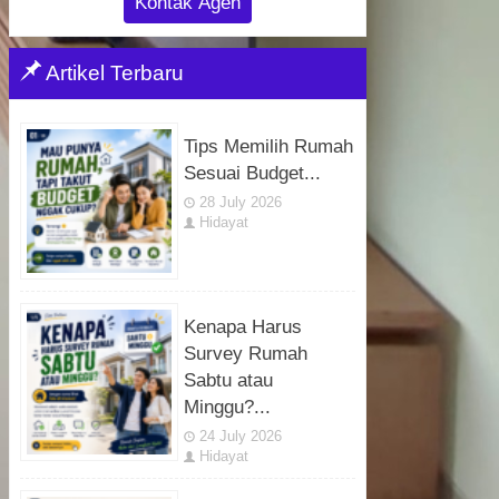
Kontak Agen
Artikel Terbaru
Tips Memilih Rumah
Sesuai Budget...
28 July 2026
Hidayat
Kenapa Harus
Survey Rumah
Sabtu atau
Minggu?...
24 July 2026
Hidayat