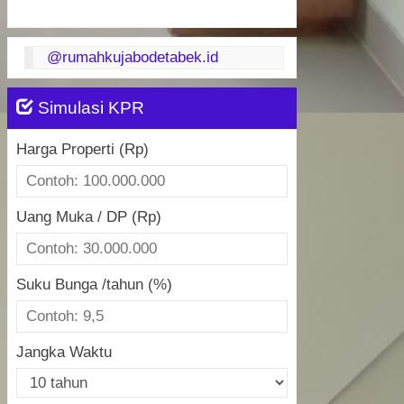
@rumahkujabodetabek.id
Simulasi KPR
Harga Properti (Rp)
Uang Muka / DP (Rp)
Suku Bunga /tahun (%)
Jangka Waktu