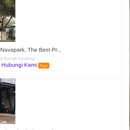
avapark, The Best Pr...
di Rumah bandung
 Hubungi Kami
Nego