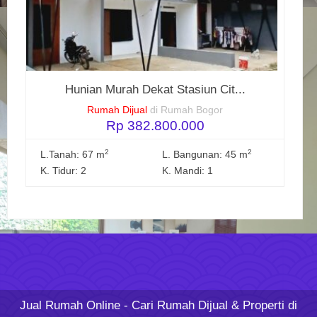
Hunian Murah Dekat Stasiun Cit...
Rumah Dijual
di Rumah Bogor
Rp 382.800.000
2
2
L.Tanah: 67 m
L. Bangunan: 45 m
K. Tidur: 2
K. Mandi: 1
Jual Rumah Online
- Cari Rumah Dijual & Properti di