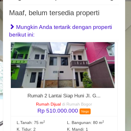
Maaf, belum tersedia properti
Mungkin Anda tertarik dengan properti
berikut ini:
Rumah 2 Lantai Siap Huni Jl. G...
Rumah Dijual
di Rumah Bogor
Rp 510.000.000
Nego
2
2
L.Tanah: 75 m
L. Bangunan: 80 m
K. Tidur: 2
K. Mandi: 1