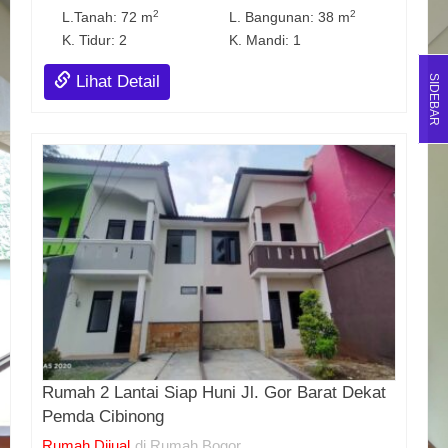
2
2
L.Tanah: 72 m
L. Bangunan: 38 m
K. Tidur: 2
K. Mandi: 1
Lihat Detail
SIDEBAR
Rumah 2 Lantai Siap Huni Jl. Gor Barat Dekat
Pemda Cibinong
Rumah Dijual
di Rumah Bogor