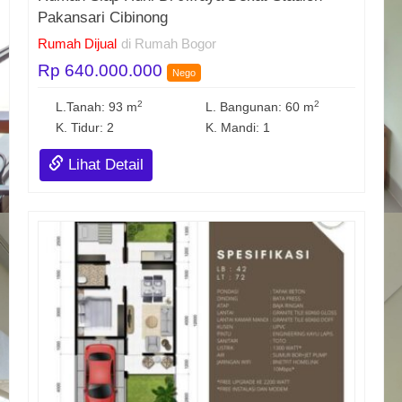
Pakansari Cibinong
Rumah Dijual
di Rumah Bogor
Rp 640.000.000
Nego
2
2
L.Tanah: 93 m
L. Bangunan: 60 m
K. Tidur: 2
K. Mandi: 1
Lihat Detail