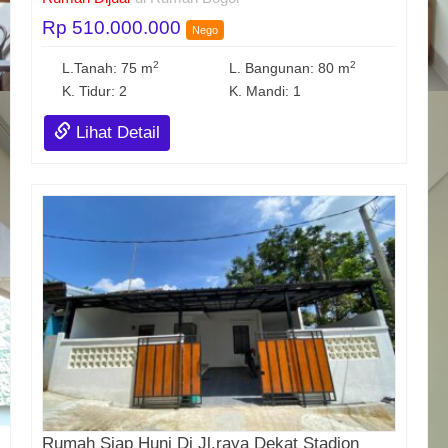
Rp 510.000.000
Nego
2
2
L.Tanah: 75 m
L. Bangunan: 80 m
K. Tidur: 2
K. Mandi: 1
Lihat Detail
Rumah Siap Huni Di Jl.raya Dekat Stadion