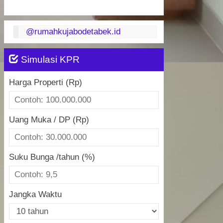
@rumahkujabodetabek.id
Simulasi KPR
Harga Properti (Rp)
Uang Muka / DP (Rp)
Suku Bunga /tahun (%)
Jangka Waktu