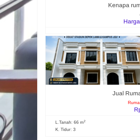
Kenapa rum
Harga
Jual Ruma
Rumah
R
2
L.Tanah: 66 m
K. Tidur: 3