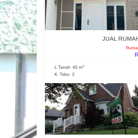
JUAL RUMAH
Rumah
R
2
L.Tanah: 65 m
K. Tidur: 2