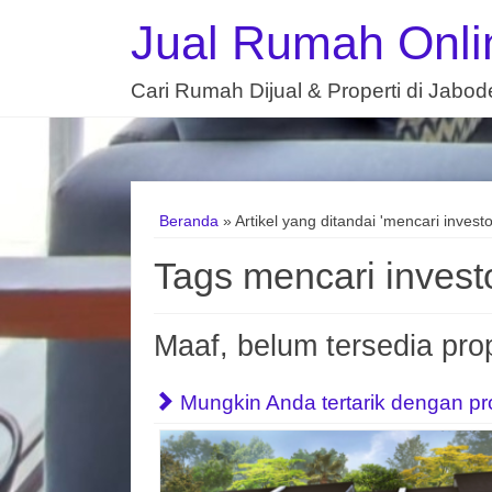
Jual Rumah Onli
Cari Rumah Dijual & Properti di Jabo
Beranda
»
Artikel yang ditandai 'mencari investo
Tags mencari investo
Maaf, belum tersedia prop
Mungkin Anda tertarik dengan prope