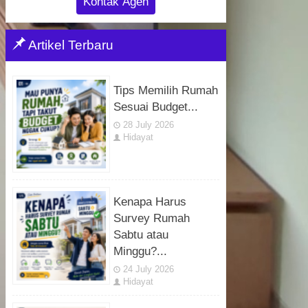
Kontak Agen
Artikel Terbaru
Tips Memilih Rumah
Sesuai Budget...
28 July 2026
Hidayat
Kenapa Harus
Survey Rumah
Sabtu atau
Minggu?...
24 July 2026
Hidayat