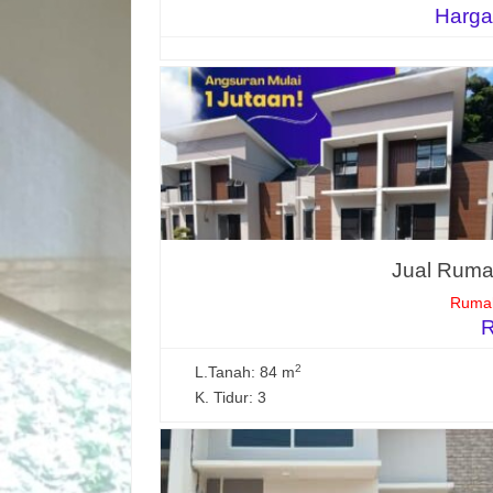
Harga
Jual Rumah
Rumah
R
2
L.Tanah: 84 m
K. Tidur: 3