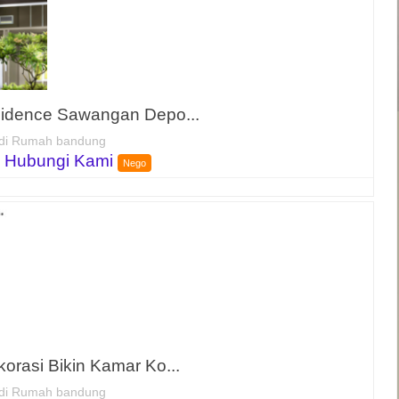
idence Sawangan Depo...
di Rumah bandung
 Hubungi Kami
Nego
korasi Bikin Kamar Ko...
di Rumah bandung