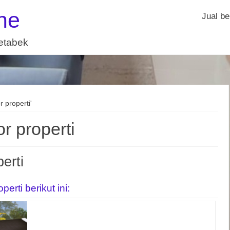
ne
Jual be
detabek
r properti'
r properti
erti
rti berikut ini: