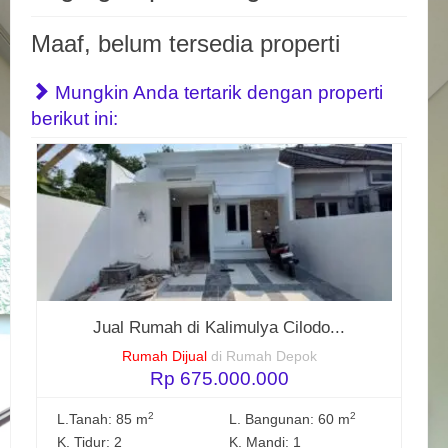
Maaf, belum tersedia properti
Mungkin Anda tertarik dengan properti
berikut ini:
Jual Rumah di Kalimulya Cilodo...
Rumah Dijual
di Rumah Depok
Rp 675.000.000
2
2
L.Tanah: 85 m
L. Bangunan: 60 m
K. Tidur: 2
K. Mandi: 1